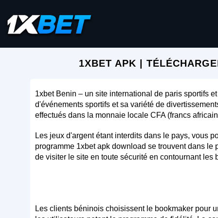
1XBET APK | TÉLÉCHARGE
1xbet Benin – un site international de paris sportifs
d'événements sportifs et sa variété de divertissements
effectués dans la monnaie locale CFA (francs africain
Les jeux d'argent étant interdits dans le pays, vous po
programme 1xbet apk download se trouvent dans le pie
de visiter le site en toute sécurité en contournant les
Les clients béninois choisissent le bookmaker pour u